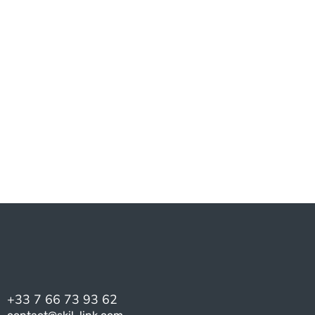
Management Professional), gestion de projet Agile.
Carrières
Chef de projet, responsable de programme, directeur de projet
IT.
+33 7 66 73 93 62