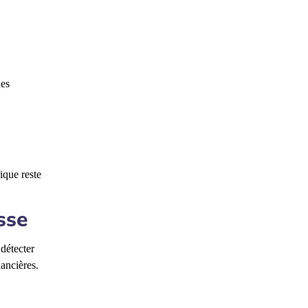
des
ique reste
sse
 détecter
nancières.