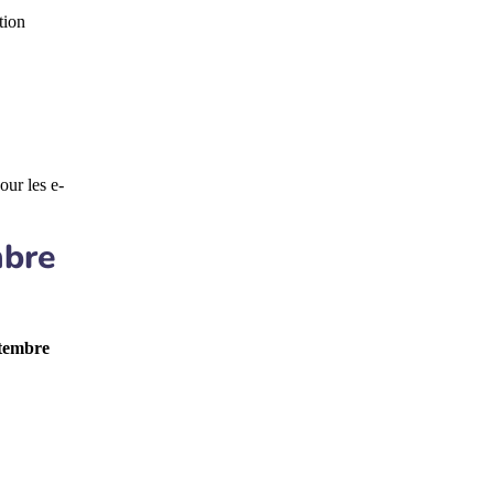
tion
ur les e-
mbre
ptembre