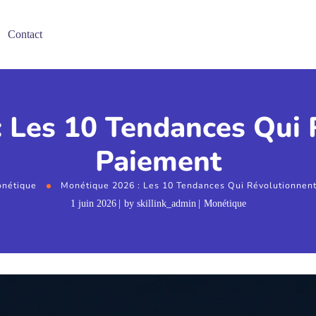
Contact
 Les 10 Tendances Qui 
Paiement
nétique
Monétique 2026 : Les 10 Tendances Qui Révolutionnent
1 juin 2026
by
skillink_admin
Monétique