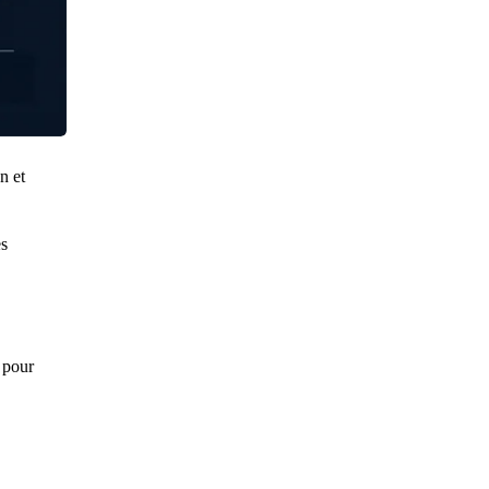
n et
es
pour